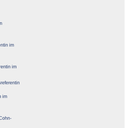
in
ntin im
entin im
referentin
n im
-Cohn-