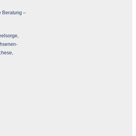
e Beratung –
eelsorge,
chsenen-
chese,