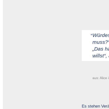
Würdes
muss?“,
„Das h
willst“
aus: Alice
Es stehen Verä