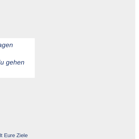
lagen
du gehen
t Eure Ziele