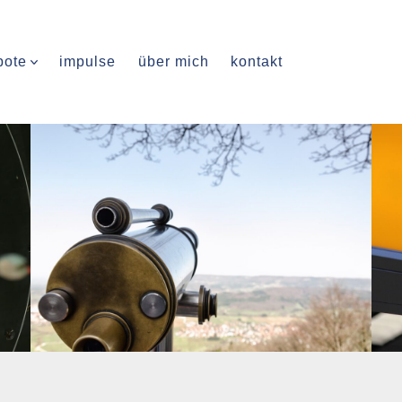
bote
impulse
über mich
kontakt